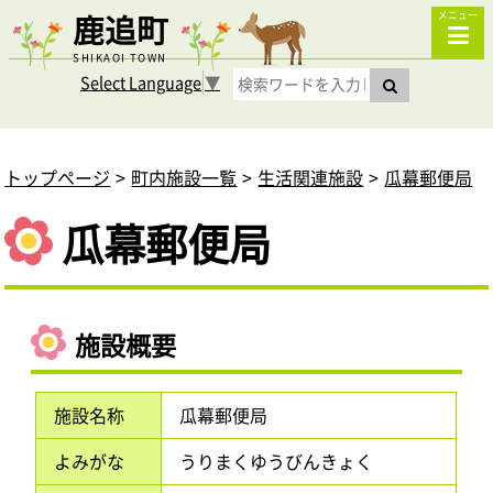
鹿追町
メニュー
SHIKAOI TOWN
Select Language
▼
トップページ
町内施設一覧
生活関連施設
瓜幕郵便局
瓜幕郵便局
施設概要
施設名称
瓜幕郵便局
よみがな
うりまくゆうびんきょく