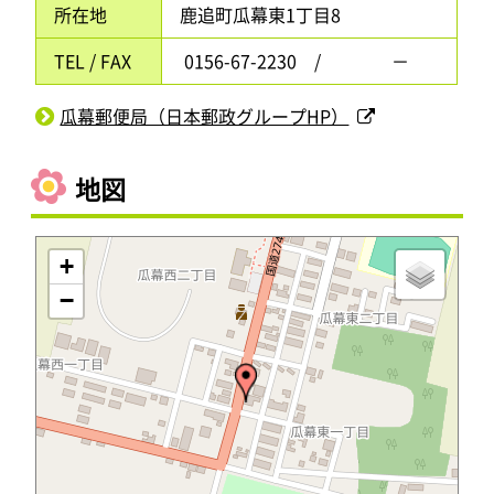
所在地
鹿追町瓜幕東1丁目8
TEL / FAX
0156-67-2230 / －
瓜幕郵便局（日本郵政グループHP）
地図
+
−