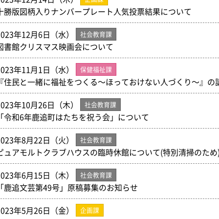
十勝版図柄入りナンバープレート人気投票結果について
2023年12月6日（水）
社会教育課
図書館クリスマス映画会について
2023年11月1日（水）
保健福祉課
『住民と一緒に福祉をつくる～ほっておけない人づくり～』の
2023年10月26日（木）
社会教育課
「令和6年鹿追町はたちを祝う会」について
2023年8月22日（火）
社会教育課
ピュアモルトクラブハウスの臨時休館について(特別清掃のため)令
2023年6月15日（木）
社会教育課
「鹿追文芸第49号」原稿募集のお知らせ
2023年5月26日（金）
企画課