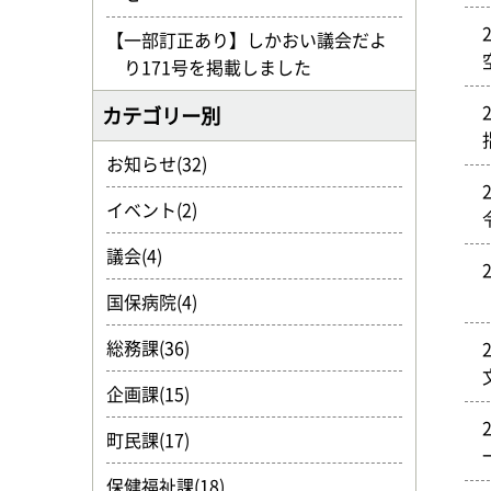
【一部訂正あり】しかおい議会だよ
り171号を掲載しました
カテゴリー別
お知らせ(32)
イベント(2)
議会(4)
国保病院(4)
総務課(36)
企画課(15)
町民課(17)
保健福祉課(18)