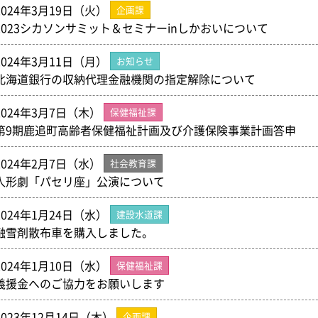
2024年3月19日（火）
企画課
2023シカソンサミット＆セミナーinしかおいについて
2024年3月11日（月）
お知らせ
北海道銀行の収納代理金融機関の指定解除について
2024年3月7日（木）
保健福祉課
第9期鹿追町高齢者保健福祉計画及び介護保険事業計画答申
2024年2月7日（水）
社会教育課
人形劇「パセリ座」公演について
2024年1月24日（水）
建設水道課
融雪剤散布車を購入しました。
2024年1月10日（水）
保健福祉課
義援金へのご協力をお願いします
2023年12月14日（木）
企画課