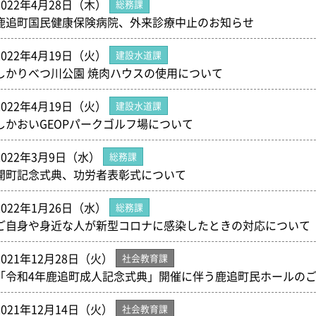
2022年4月28日（木）
総務課
鹿追町国民健康保険病院、外来診療中止のお知らせ
2022年4月19日（火）
建設水道課
しかりべつ川公園 焼肉ハウスの使用について
2022年4月19日（火）
建設水道課
しかおいGEOPパークゴルフ場について
2022年3月9日（水）
総務課
開町記念式典、功労者表彰式について
2022年1月26日（水）
総務課
ご自身や身近な人が新型コロナに感染したときの対応について
2021年12月28日（火）
社会教育課
「令和4年鹿追町成人記念式典」開催に伴う鹿追町民ホールのご
2021年12月14日（火）
社会教育課