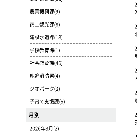
農業振興課(9)
商工観光課(8)
建設水道課(18)
学校教育課(1)
社会教育課(46)
鹿追消防署(4)
ジオパーク(3)
子育て支援課(6)
月別
2026年8月(2)