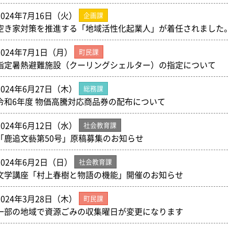
2024年7月16日（火）
企画課
空き家対策を推進する「地域活性化起業人」が着任されました
2024年7月1日（月）
町民課
指定暑熱避難施設（クーリングシェルター）の指定について
2024年6月27日（木）
総務課
令和6年度 物価高騰対応商品券の配布について
2024年6月12日（水）
社会教育課
「鹿追文藝第50号」原稿募集のお知らせ
2024年6月2日（日）
社会教育課
文学講座「村上春樹と物語の機能」開催のお知らせ
2024年3月28日（木）
町民課
一部の地域で資源ごみの収集曜日が変更になります