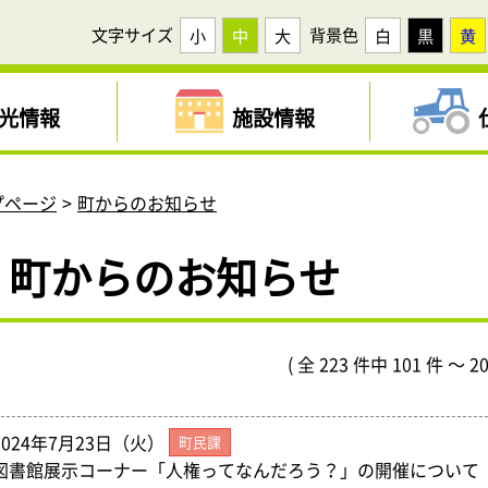
文字サイズ
背景色
小
中
大
白
黒
黄
光情報
施設情報
プページ
町からのお知らせ
町からのお知らせ
( 全 223 件中 101 件 ～ 2
2024年7月23日（火）
町民課
図書館展示コーナー「人権ってなんだろう？」の開催について