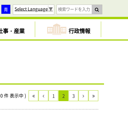
Select Language
▼
青
仕事・産業
行政情報
00 件 表示中 )
1
2
3