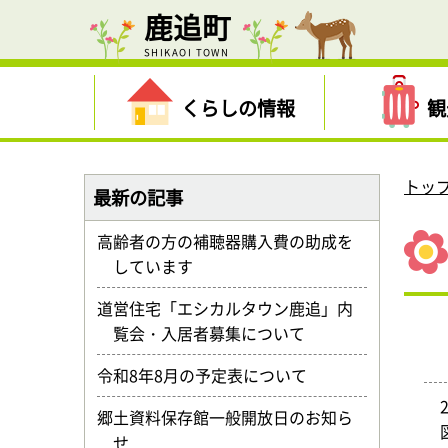
鹿追町
SHIKAOI TOWN
くらしの情報
観
トッ
最新の記事
高齢者の方の補聴器購入費の助成を
しています
道営住宅「エシカルタウン鹿追」内
覧会・入居者募集について
令和8年8月の予定表について
郷土資料保存館一般開放日のお知ら
せ