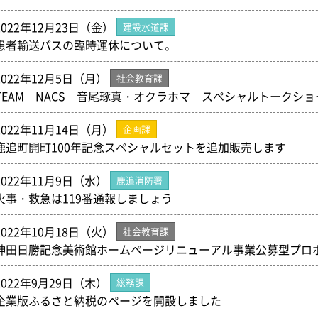
2022年12月23日（金）
建設水道課
患者輸送バスの臨時運休について。
2022年12月5日（月）
社会教育課
TEAM NACS 音尾琢真・オクラホマ スペシャルトークショ
2022年11月14日（月）
企画課
鹿追町開町100年記念スペシャルセットを追加販売します
2022年11月9日（水）
鹿追消防署
火事・救急は119番通報しましょう
2022年10月18日（火）
社会教育課
神田日勝記念美術館ホームページリニューアル事業公募型プロ
2022年9月29日（木）
総務課
企業版ふるさと納税のページを開設しました