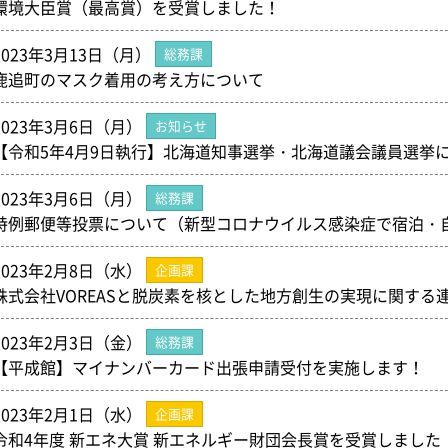
環境大臣賞（最高賞）を受賞しました！
2023年3月13日（月）
総務課
鹿追町のマスク着用の考え方について
2023年3月6日（月）
お知らせ
【令和5年4月9日執行】北海道知事選挙・北海道議会議員選挙
2023年3月6日（月）
総務課
特例郵便等投票について（新型コロナウイルス感染症で宿泊・
2023年2月8日（水）
企画課
株式会社VOREASと脱炭素を核とした地方創生の実現に関する
2023年2月3日（金）
総務課
【平成館】マイナンバーカード出張申請受付を実施します！
2023年2月1日（水）
企画課
令和4年度 新エネ大賞 新エネルギー財団会長賞を受賞しました