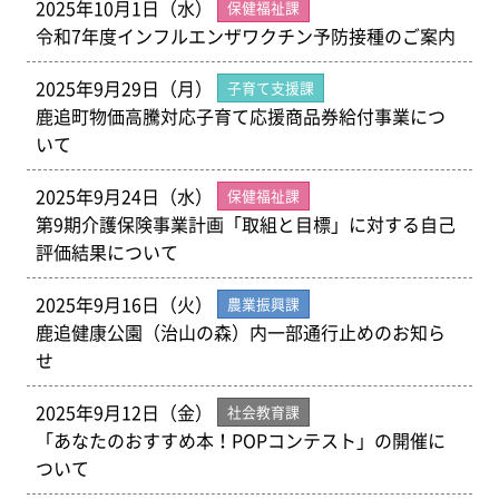
2025年10月1日（水）
保健福祉課
令和7年度インフルエンザワクチン予防接種のご案内
2025年9月29日（月）
子育て支援課
鹿追町物価高騰対応子育て応援商品券給付事業につ
いて
2025年9月24日（水）
保健福祉課
第9期介護保険事業計画「取組と目標」に対する自己
評価結果について
2025年9月16日（火）
農業振興課
鹿追健康公園（治山の森）内一部通行止めのお知ら
せ
2025年9月12日（金）
社会教育課
「あなたのおすすめ本！POPコンテスト」の開催に
ついて