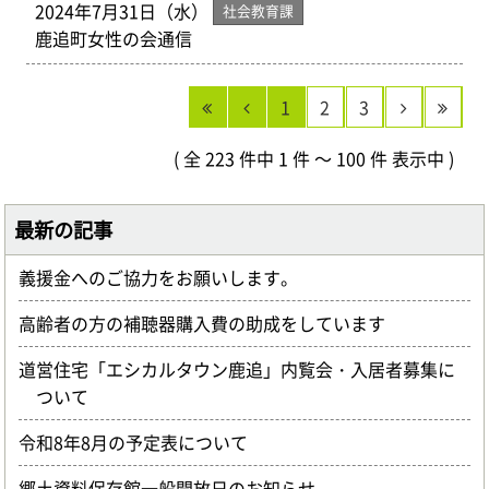
2024年7月31日（水）
社会教育課
鹿追町女性の会通信
1
2
3
( 全 223 件中 1 件 ～ 100 件 表示中 )
最新の記事
義援金へのご協力をお願いします。
高齢者の方の補聴器購入費の助成をしています
道営住宅「エシカルタウン鹿追」内覧会・入居者募集に
ついて
令和8年8月の予定表について
郷土資料保存館一般開放日のお知らせ