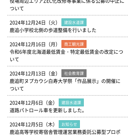
役場周辺エリアZEC化改修等事業に係る公募の中止に
ついて
2024年12月24日（火）
建設水道課
鹿追小学校北側の歩道整備を行いました
2024年12月16日（月）
商工観光課
令和6年度北海道最低賃金・特定最低賃金の改定につ
いて
2024年12月13日（金）
社会教育課
鹿追町ヌプカウシ白寿大学祭「作品展示」の開催に
ついて
2024年12月6日（金）
建設水道課
道路パトロール車を更新しました。
2024年12月5日（木）
お知らせ
鹿追高等学校寄宿舎管理運営業務委託公募型プロポ