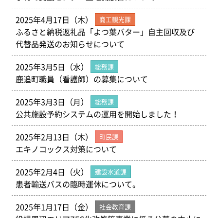
2025年4月17日（木）
商工観光課
ふるさと納税返礼品「よつ葉バター」自主回収及び
代替品発送のお知らせについて
2025年3月5日（水）
総務課
鹿追町職員（看護師）の募集について
2025年3月3日（月）
総務課
公共施設予約システムの運用を開始しました！
2025年2月13日（木）
町民課
エキノコックス対策について
2025年2月4日（火）
建設水道課
患者輸送バスの臨時運休について。
2025年1月17日（金）
社会教育課