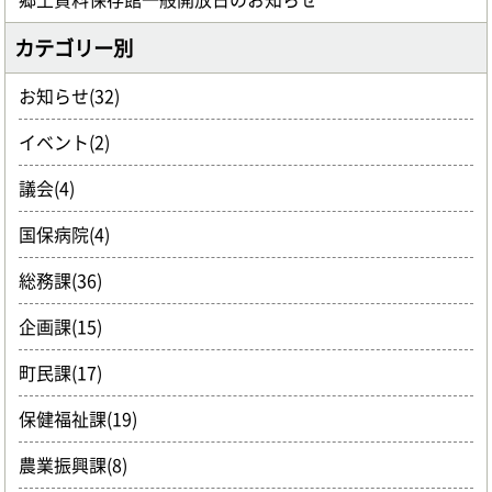
カテゴリー別
お知らせ(32)
イベント(2)
議会(4)
国保病院(4)
総務課(36)
企画課(15)
町民課(17)
保健福祉課(19)
農業振興課(8)