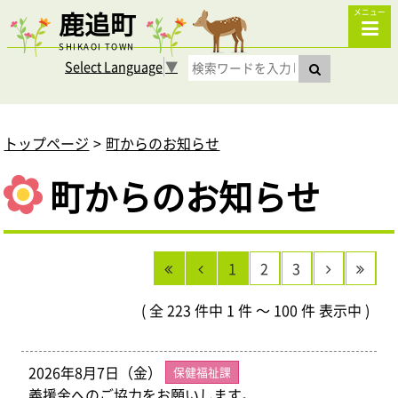
鹿追町
メニュー
SHIKAOI TOWN
Select Language
▼
トップページ
町からのお知らせ
町からのお知らせ
1
2
3
( 全 223 件中 1 件 ～ 100 件 表示中 )
2026年8月7日（金）
保健福祉課
義援金へのご協力をお願いします。