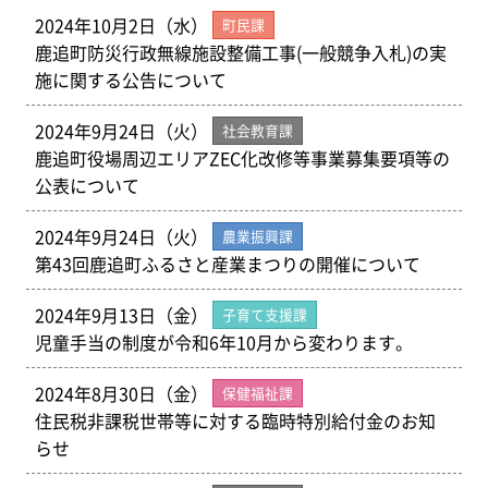
2024年10月2日（水）
町民課
鹿追町防災行政無線施設整備工事(一般競争入札)の実
施に関する公告について
2024年9月24日（火）
社会教育課
鹿追町役場周辺エリアZEC化改修等事業募集要項等の
公表について
2024年9月24日（火）
農業振興課
第43回鹿追町ふるさと産業まつりの開催について
2024年9月13日（金）
子育て支援課
児童手当の制度が令和6年10月から変わります。
2024年8月30日（金）
保健福祉課
住民税非課税世帯等に対する臨時特別給付金のお知
らせ