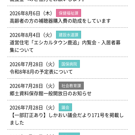
2026年8月6日（木）
保健福祉課
高齢者の方の補聴器購入費の助成をしています
2026年8月4日（火）
建設水道課
道営住宅「エシカルタウン鹿追」内覧会・入居者募
集について
2026年7月28日（火）
国保病院
令和8年8月の予定表について
2026年7月28日（火）
社会教育課
郷土資料保存館一般開放日のお知らせ
2026年7月28日（火）
議会
【一部訂正あり】しかおい議会だより171号を掲載し
ました